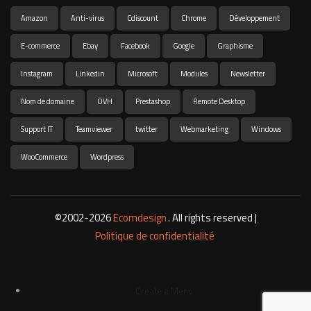
Amazon
Anti-virus
Cdiscount
Chrome
Développement
E-commerce
Ebay
Facebook
Google
Graphisme
Instagram
Linkedin
Microsoft
Modules
Newsletter
Nom de domaine
OVH
Prestashop
Remote Desktop
Support IT
Teamviewer
twitter
Webmarketing
Windows
WooCommerce
Wordpress
©2002-2026
Ecomdesign
. All rights reserved |
Politique de confidentialité
Create a Menu