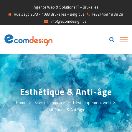
Agence Web & Solutions IT - Bruxelles
Rue Zeyp 26/3 - 1083 Bruxelles - Belgique
(+32) 468 18 38 28
info@ecomdesign.be
Esthétique & Anti-âge
Home
Sites ecommerce
Développement web
Esthétique & Anti-âge