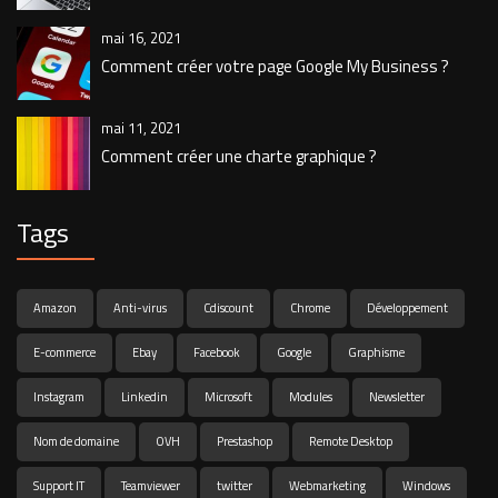
mai 16, 2021
Comment créer votre page Google My Business ?
mai 11, 2021
Comment créer une charte graphique ?
Tags
Amazon
Anti-virus
Cdiscount
Chrome
Développement
E-commerce
Ebay
Facebook
Google
Graphisme
Instagram
Linkedin
Microsoft
Modules
Newsletter
Nom de domaine
OVH
Prestashop
Remote Desktop
Support IT
Teamviewer
twitter
Webmarketing
Windows