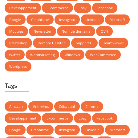
Développement
E-commerce
Ebay
Facebook
Google
Graphisme
Instagram
Linkedin
Microsoft
Modules
Newsletter
Nom de domaine
OVH
Prestashop
Remote Desktop
Support IT
Teamviewer
twitter
Webmarketing
Windows
WooCommerce
Wordpress
Tags
Amazon
Anti-virus
Cdiscount
Chrome
Développement
E-commerce
Ebay
Facebook
Google
Graphisme
Instagram
Linkedin
Microsoft