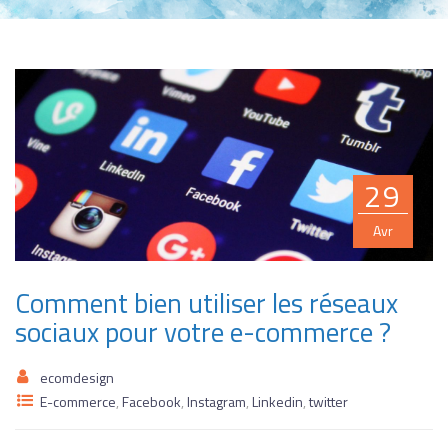
29
Avr
Comment bien utiliser les réseaux
sociaux pour votre e-commerce ?
ecomdesign
E-commerce
,
Facebook
,
Instagram
,
Linkedin
,
twitter