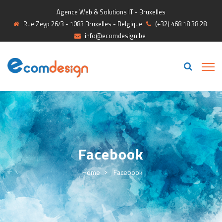
Agence Web & Solutions IT - Bruxelles
Rue Zeyp 26/3 - 1083 Bruxelles - Belgique
(+32) 468 18 38 28
info@ecomdesign.be
Facebook
Home
Facebook