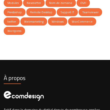
Modules
Newsletter
Nom de domaine
OVH
Prestashop
Remote Desktop
Support IT
Teamviewer
twitter
Webmarketing
Windows
WooCommerce
Wordpress
À propos
Actif dans le domaine du digital depuis de nombreuse années,