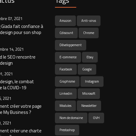
actus
Tags
bre 07, 2021
Amazon
Anti-virus
Giada fait confiance à
design pour son shop
Cdiscount
Chrome
Développement
mbre 14, 2021
 le SEO rencontre
E-commerce
Ebay
design
Facebook
Google
01, 2021
esign, le combat
Graphisme
Instagram
e la COVID-19
Linkedin
Microsoft
6, 2021
ent créer votre page
Modules
Newsletter
e My Business ?
Nom de domaine
OVH
1, 2021
ent créer une charte
Prestashop