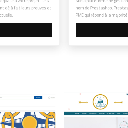
équate à votre projet, tels
sur la plateforme de gestio
t déjà fait leurs preuves et
nom de Prestashop. Presta
ctuelle.
PME qui répond à la majorité
oppement web
Divers
Sites
Développement web
Divers
Si