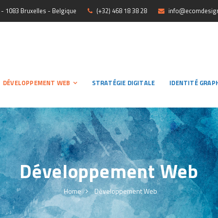
- 1083 Bruxelles - Belgique
(+32) 468 18 38 28
info@ecomdesign
DÉVELOPPEMENT WEB
STRATÉGIE DIGITALE
IDENTITÉ GRAP
Développement Web
Home
Développement Web