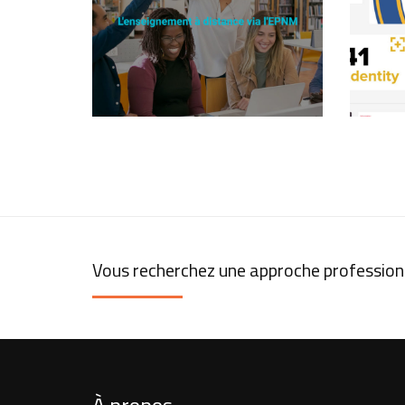
ine
Espace Cultures &
sage
41 
Développement asbl
Vous recherchez une approche professionne