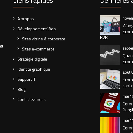
Liens rapides
Dernières 
novem
A propos
Wang 
Développement Web
Ecom
B2B
Sites vitrine & corporate
ns
septe
Sites e-commerce
Quand
Stratégie digitale
Ecom
Identité graphique
août 
Support IT
Ecomd
contr
Blog
mai 1
Contactez-nous
Comm
Googl
mai 1
Comm