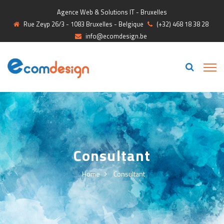
Agence Web & Solutions IT - Bruxelles
Rue Zeyp 26/3 - 1083 Bruxelles - Belgique
(+32) 468 18 38 28
info@ecomdesign.be
Consultant
Home
Consultant