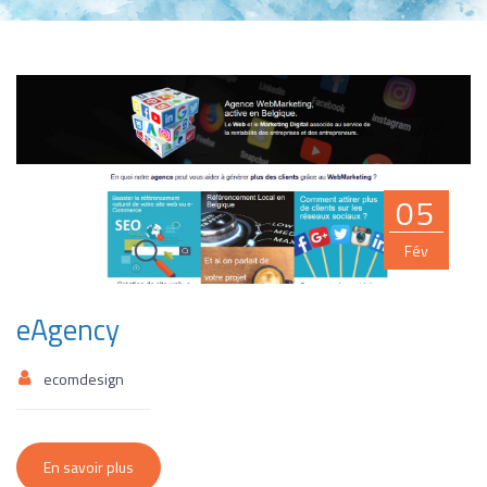
05
Fév
eAgency
ecomdesign
En savoir plus