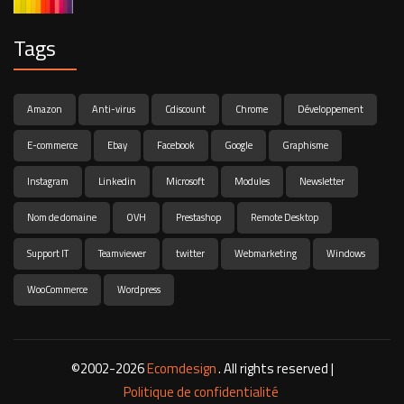
Tags
Amazon
Anti-virus
Cdiscount
Chrome
Développement
E-commerce
Ebay
Facebook
Google
Graphisme
Instagram
Linkedin
Microsoft
Modules
Newsletter
Nom de domaine
OVH
Prestashop
Remote Desktop
Support IT
Teamviewer
twitter
Webmarketing
Windows
WooCommerce
Wordpress
©2002-2026
Ecomdesign
. All rights reserved |
Politique de confidentialité