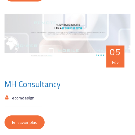
05
Fév
MH Consultancy
ecomdesign
En savoir plus