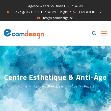
Agence Web & Solutions IT - Bruxelles
Rue Zeyp 26/3 - 1083 Bruxelles - Belgique
(+32) 468 18 38 28
info@ecomdesign.be
Centre Esthétique & Anti-Âge
Home
Centre Esthétique & Anti-Âge
Page 2