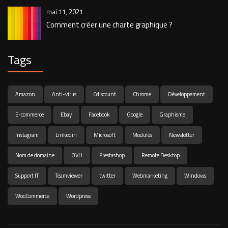
mai 11, 2021
Comment créer une charte graphique ?
Tags
Amazon
Anti-virus
Cdiscount
Chrome
Développement
E-commerce
Ebay
Facebook
Google
Graphisme
Instagram
Linkedin
Microsoft
Modules
Newsletter
Nom de domaine
OVH
Prestashop
Remote Desktop
Support IT
Teamviewer
twitter
Webmarketing
Windows
WooCommerce
Wordpress