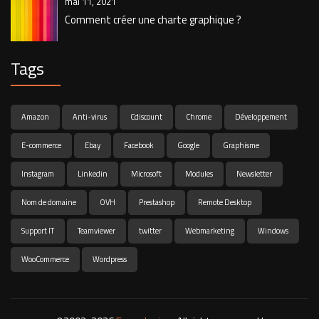
mai 11, 2021
Comment créer une charte graphique ?
Tags
Amazon
Anti-virus
Cdiscount
Chrome
Développement
E-commerce
Ebay
Facebook
Google
Graphisme
Instagram
Linkedin
Microsoft
Modules
Newsletter
Nom de domaine
OVH
Prestashop
Remote Desktop
Support IT
Teamviewer
twitter
Webmarketing
Windows
WooCommerce
Wordpress