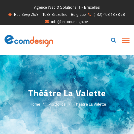
Agence Web & Solutions IT - Bruxelles
Rue Zeyp 26/3 - 1083 Bruxelles - Belgique
(+32) 468 18 38 28
info@ecomdesign.be
Théâtre La Valette
Home
Portfolios
Théâtre La Valette